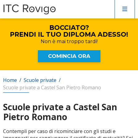
COMPILA IL FORM
SENZA IMPEGNO!
Verrai rincontattato al più presto
BOCCIATO?
Corsi di inglese
PRENDI IL TUO DIPLOMA ADESSO!
Non è mai
troppo tardi!
Recupero anni scolastici
COMINCIA ORA
Scuole private
Home
/
Scuole private
/
Scuole private a Castel San Pietro Romano
Scuole serali
Scuole private a Castel San
Pietro Romano
CERCA
Contempli per caso di ricominciare con gli studi e