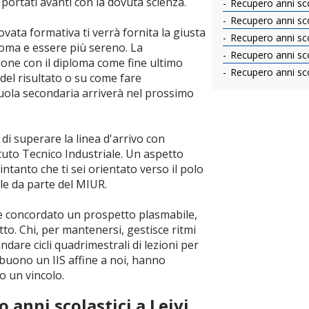
i portati avanti con la dovuta scienza.
Recupero anni scol
Recupero anni scol
vata formativa ti verrà fornita la giusta
Recupero anni sco
loma e essere più sereno. La
Recupero anni sco
ione con il diploma come fine ultimo
Recupero anni sc
del risultato o su come fare
scuola secondaria arriverà nel prossimo
i superare la linea d'arrivo con
tituto Tecnico Industriale. Un aspetto
ntanto che ti sei orientato verso il polo
iale da parte del MIUR.
 è concordato un prospetto plasmabile,
tto. Chi, per mantenersi, gestisce ritmi
andare cicli quadrimestrali di lezioni per
r buono un IIS affine a noi, hanno
o un vincolo.
 anni scolastici a Leivi