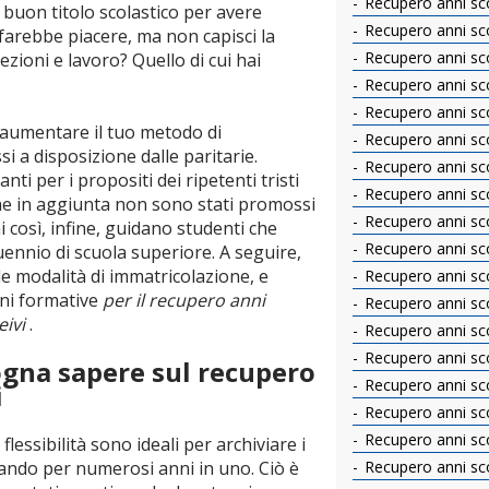
Recupero anni sco
 buon titolo scolastico per avere
Recupero anni sco
 farebbe piacere, ma non capisci la
Recupero anni sco
ezioni e lavoro? Quello di cui hai
Recupero anni sco
Recupero anni scol
r aumentare il tuo metodo di
Recupero anni sco
 a disposizione dalle paritarie.
Recupero anni scol
nti per i propositi dei ripetenti tristi
Recupero anni sco
che in aggiunta non sono stati promossi
Recupero anni sco
ni così, infine, guidano studenti che
Recupero anni scol
quennio di scuola superiore. A seguire,
e modalità di immatricolazione, e
Recupero anni sco
oni formative
per il recupero anni
Recupero anni scol
eivi
.
Recupero anni scol
Recupero anni scol
ogna sapere sul recupero
Recupero anni scol
i
Recupero anni sco
Recupero anni scola
 flessibilità sono ideali per archiviare i
tando per numerosi anni in uno. Ciò è
Recupero anni sco