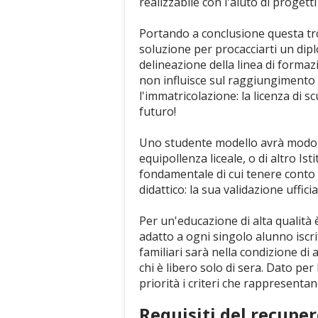
realizzabile con l'aiuto di progett
Portando a conclusione questa tro
soluzione per procacciarti un dip
delineazione della linea di formaz
non influisce sul raggiungimento 
l'immatricolazione: la licenza di 
futuro!
Uno studente modello avrà modo d
equipollenza liceale, o di altro Is
fondamentale di cui tenere conto i
didattico: la sua validazione uffic
Per un'educazione di alta qualità
adatto a ogni singolo alunno iscri
familiari sarà nella condizione di 
chi è libero solo di sera. Dato pe
priorità i criteri che rappresentan
Requisiti del recupero