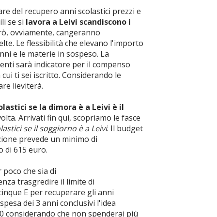
are del recupero anni scolastici prezzi e
li se si
lavora a Leivi scandiscono i
rò, ovviamente, cangeranno
lte. Le flessibilità che elevano l'importo
anni e le materie in sospeso. La
centi sarà indicatore per il compenso
 cui ti sei iscritto. Considerando le
re lieviterà.
lastici se la dimora è a Leivi è il
volta. Arrivati fin qui, scopriamo le fasce
olastici se il soggiorno è a Leivi
. Il budget
rizione prevede un minimo di
o di 615 euro.
 poco che sia di
za trasgredire il limite di
nque E per recuperare gli anni
spesa dei 3 anni conclusivi l'idea
3510 considerando che non spenderai più