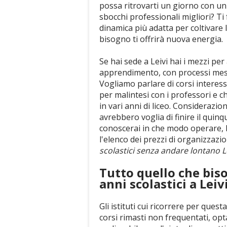
possa ritrovarti un giorno con un
sbocchi professionali migliori? Ti
dinamica più adatta per coltivare l
bisogno ti offrirà nuova energia.
Se hai sede a Leivi hai i mezzi pe
apprendimento, con processi messi
Vogliamo parlare di corsi interessa
per malintesi con i professori e 
in vari anni di liceo. Considerazio
avrebbero voglia di finire il quin
conoscerai in che modo operare, l
l'elenco dei prezzi di organizzazi
scolastici senza andare lontano L
Tutto quello che bis
anni scolastici a Leiv
Gli istituti cui ricorrere per questa
corsi rimasti non frequentati, op