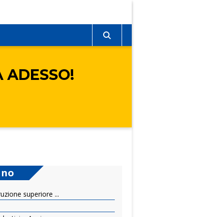
A ADESSO!
ano
ruzione superiore ...