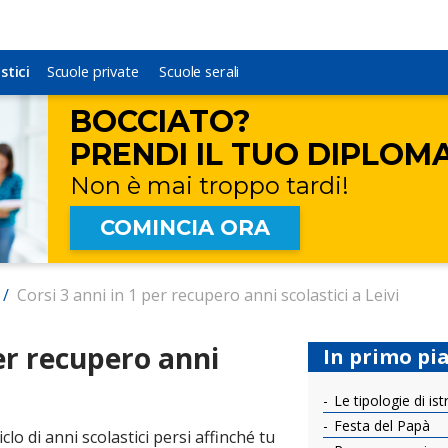
COMPILA IL FORM
SENZA IMPEGNO!
VERRAI RINCONTATTATO AL PIÙ PRESTO
stici
stici
Scuole private
Scuole private
Scuole serali
Scuole serali
BOCCIATO?
PRENDI IL TUO DIPLOM
Non è mai
troppo tardi!
COMINCIA ORA
/
Corsi 3 anni in 1 per recupero anni scolastici a Leivi
per recupero anni
In primo pi
Le tipologie di ist
Festa del Papà
iclo di anni scolastici persi affinché tu