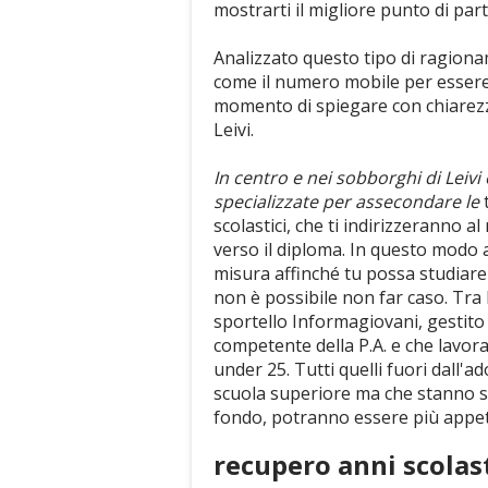
mostrarti il migliore punto di par
Analizzato questo tipo di ragionam
come il numero mobile per essere inc
momento di spiegare con chiarezza 
Leivi.
In centro e nei sobborghi di Leivi
specializzate per assecondare le
t
scolastici, che ti indirizzeranno a
verso il diploma. In questo modo av
misura affinché tu possa studiare p
non è possibile non far caso. Tra l
sportello Informagiovani, gestito 
competente della P.A. e che lavora 
under 25. Tutti quelli fuori dall'a
scuola superiore ma che stanno s
fondo, potranno essere più appeti
recupero anni scolast