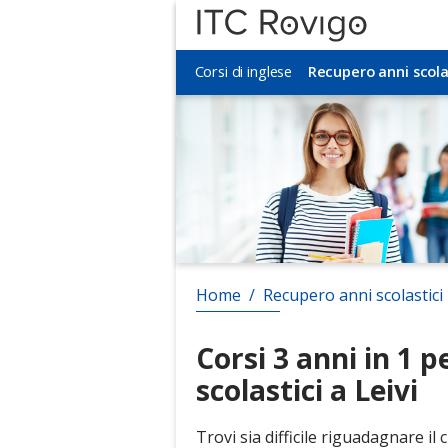
Corsi di inglese
Corsi di inglese
Recupero anni scola
Recupero anni scola
Home
/
Recupero anni scolastici
Corsi 3 anni in 1 
scolastici a Leivi
Trovi sia difficile riguadagnare il c