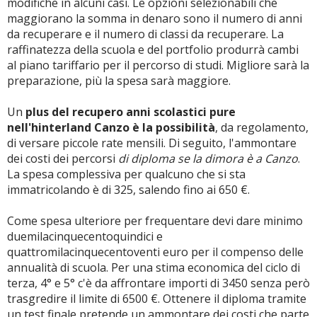
modifiche in alcuni casi. Le opzioni selezionabili che
maggiorano la somma in denaro sono il numero di anni
da recuperare e il numero di classi da recuperare. La
raffinatezza della scuola e del portfolio produrrà cambi
al piano tariffario per il percorso di studi. Migliore sarà la
preparazione, più la spesa sarà maggiore.
Un
plus del recupero anni scolastici pure
nell'hinterland Canzo è la possibilità
, da regolamento,
di versare piccole rate mensili. Di seguito, l'ammontare
dei costi dei percorsi
di diploma se la dimora è a Canzo
.
La spesa complessiva per qualcuno che si sta
immatricolando è di 325, salendo fino ai 650 €.
Come spesa ulteriore per frequentare devi dare minimo
duemilacinquecentoquindici e
quattromilacinquecentoventi euro per il compenso delle
annualità di scuola. Per una stima economica del ciclo di
terza, 4° e 5° c'è da affrontare importi di 3450 senza però
trasgredire il limite di 6500 €. Ottenere il diploma tramite
un test finale pretende un ammontare dei costi che parte