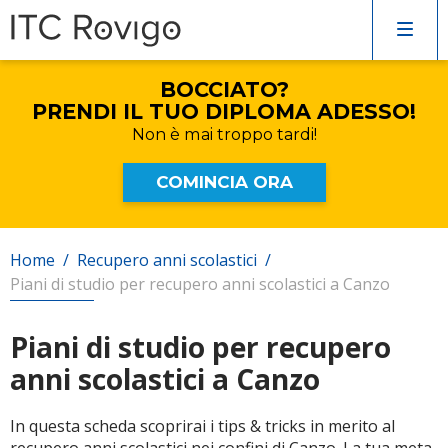
COMPILA IL FORM
SENZA IMPEGNO!
Verrai rincontattato al più presto
BOCCIATO?
Corsi di inglese
PRENDI IL TUO DIPLOMA ADESSO!
Non è mai
troppo tardi!
Recupero anni scolastici
COMINCIA ORA
Scuole private
Home
/
Recupero anni scolastici
/
Piani di studio per recupero anni scolastici a Canzo
Scuole serali
Piani di studio per recupero
anni scolastici a Canzo
CERCA
In questa scheda scoprirai i tips & tricks in merito al