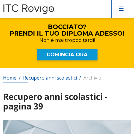
COMPILA IL FORM
SENZA IMPEGNO!
Verrai rincontattato al più presto
BOCCIATO?
Corsi di inglese
PRENDI IL TUO DIPLOMA ADESSO!
Non è mai
troppo tardi!
Recupero anni scolastici
COMINCIA ORA
Scuole private
Home
/
Recupero anni scolastici
/
Archivio
Scuole serali
Recupero anni scolastici -
pagina 39
CERCA