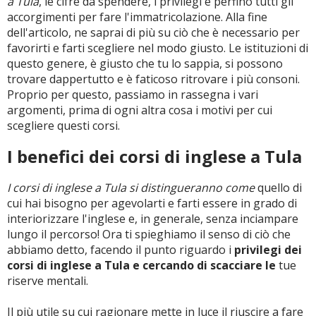
a Tula
, le cifre da spendere, i privilegi e perfino tutti gli
accorgimenti per fare l'immatricolazione. Alla fine
dell'articolo, ne saprai di più su ciò che è necessario per
favorirti e farti scegliere nel modo giusto. Le istituzioni di
questo genere, è giusto che tu lo sappia, si possono
trovare dappertutto e è faticoso ritrovare i più consoni.
Proprio per questo, passiamo in rassegna i vari
argomenti, prima di ogni altra cosa i motivi per cui
scegliere questi corsi.
I benefici dei corsi di inglese a Tula
I corsi di inglese a Tula si distingueranno come
quello di
cui hai bisogno per agevolarti e farti essere in grado di
interiorizzare l'inglese e, in generale, senza inciampare
lungo il percorso! Ora ti spieghiamo il senso di ciò che
abbiamo detto, facendo il punto riguardo i
privilegi dei
corsi di inglese a Tula e cercando di scacciare le
tue
riserve mentali.
Il più utile su cui ragionare mette in luce il riuscire a fare