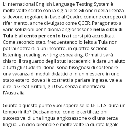
L‘International English Language Testing System è
molte volte scritto con la sigla Ielts Gli oneri della licenza
si devono regolare in base al Quadro comune europeo di
riferimento, anche divulgato come QCER. Paragonato a
varie soluzioni per l'idioma anglosassone
nella città di
Tula è al cento per cento tra i
corsi più accreditati.
Come secondo step, frequentando lo Ielts a Tula non
potrai sottrarti a un incontro, in quattro sezioni:
listening, reading, writing e speaking. Ormai ti sarà
chiaro, il traguardo degli studi accademici è dare un aiuto
a tutti gli studenti idonei sono bisognosi di sostenere
una vacanza di moduli didattici o in un mestiere in uno
stato estero, dove si è costretti a parlare inglese, vale a
dire la Great Britain, gli USA, senza dimenticarsi
l'Australia.
Giunto a questo punto vuoi sapere se lo I.E.L.T.S. dura un
tempo finito? Decisamente, come le certificazioni
successive, di una lingua anglosassone o di una terza
lingua. Un ciclo biennale è molte volte la durata legale.